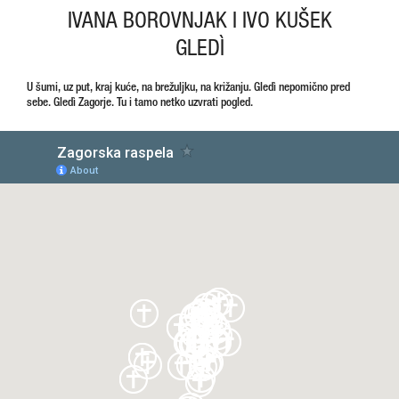
o
IVANA BOROVNJAK I IVO KUŠEK
ž
GLEDÌ
e
n
U šumi, uz put, kraj kuće, na brežuljku, na križanju. Gledì nepomično pred
a
sebe. Gledì Zagorje. Tu i tamo netko uzvrati pogled.
K
o
n
č
i
ć
B
a
d
u
r
i
n