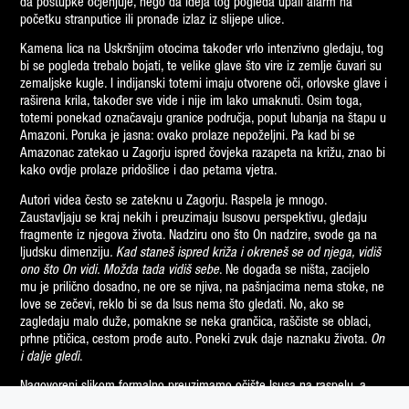
da postupke ocjenjuje, nego da ideja tog pogleda upali alarm na
l
početku stranputice ili pronađe izlaz iz slijepe ulice.
o
Kamena lica na Uskršnjim otocima također vrlo intenzivno gledaju, tog
v
bi se pogleda trebalo bojati, te velike glave što vire iz zemlje čuvari su
r
zemaljske kugle. I indijanski totemi imaju otvorene oči, orlovske glave i
raširena krila, također sve vide i nije im lako umaknuti. Osim toga,
a
totemi ponekad označavaju granice područja, poput lubanja na štapu u
d
Amazoni. Poruka je jasna: ovako prolaze nepoželjni. Pa kad bi se
a
Amazonac zatekao u Zagorju ispred čovjeka razapeta na križu, znao bi
kako ovdje prolaze pridošlice i dao petama vjetra.
B
o
Autori videa često se zateknu u Zagorju. Raspela je mnogo.
Zaustavljaju se kraj nekih i preuzimaju Isusovu perspektivu, gledaju
ž
fragmente iz njegova života. Nadziru ono što On nadzire, svode ga na
e
ljudsku dimenziju
. Kad staneš ispred križa i okreneš se od njega, vidiš
n
ono što On vidi. Možda tada vidiš sebe
. Ne događa se ništa, zacijelo
mu je prilično dosadno, ne ore se njiva, na pašnjacima nema stoke, ne
a
love se zečevi, reklo bi se da Isus nema što gledati. No, ako se
K
zagledaju malo duže, pomakne se neka grančica, raščiste se oblaci,
prhne ptičica, cestom prođe auto. Poneki zvuk daje naznaku života.
On
o
i dalje
gled
ì
.
n
Nagovoreni slikom formalno preuzimamo očište Isusa na raspelu, a
č
simbolično preuzimamo Božji pogled i postajemo svjesni dimenzije u