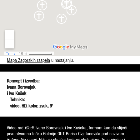
a
N
a
s
l
o
v
Mapa Zagorskih raspela
u nastajanju.
r
a
d
Koncept i izvedba:
a
Ivana Borovnjak
i Ivo Kušek
B
Tehnika:
o
video, HD, kolor, zvuk, 9′
ž
e
n
Video rad
Gledì
, Ivane Borovnjak i Ive Kušeka, formom kao da slijedi
prvu otvorenu točku Galerije OUT Borisa Cvjetanovića pod nazivom
a