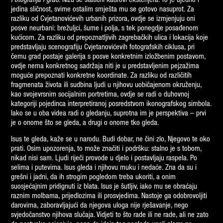
Fotografija i grad
. Nižu se statični kadrovi eksterijera. To je ujedno i
K
jedina sličnost, svime ostalim smješta mu se gotovo nasuprot. Za
razliku od Cvjetanovićevih urbanih prizora, ovdje se izmjenjuju oni
o
posve neurbani: brežuljci, šume i polja, s tek ponegdje posađenom
n
kućicom. Za razliku od prepoznatljivih zagrebačkih ulica i lokacija koje
č
predstavljaju scenografiju Cvjetanovićevih fotografskih ciklusa, pri
čemu grad postaje galerija s posve konkretnim izložbenim postavom,
i
ovdje nema konkretnog sadržaja niti je u predstavljenim pejzažima
ć
moguće prepoznati konkretne koordinate. Za razliku od različitih
B
fragmenata života ili sudbina ljudi u njihovu uobičajenom okruženju,
kao svojevrsnim socijalnim portretima, ovdje se radi o duhovnoj
a
kategoriji pojedinca interpretiranoj posredstvom ikonografskog simbola.
d
Iako se u oba videa radi o gledanju, suprotna im je perspektiva – prvi
je o onome što se gleda, a drugi o onome tko gleda.
u
r
Isus te gleda, kaže se u narodu. Budi dobar, ne čini zlo, Njegovo te oko
prati. Osim upozorenja, to može značiti i podršku: stalno je s tobom,
i
nikad nisi sam. Ljudi riječi provode u djelo i postavljaju raspela. Po
n
selima i putevima. Isus gleda i njihovu muku i nedaće. Zna da su i
a
grešni i jadni, da ih strogim pogledom treba ukoriti, a onim
suosjećajnim pridignuti iz blata. Isus je šutljiv, iako mu se obraćaju
N
raznim molbama, prijedlozima ili prosvjedima. Nastoje ga odobrovoljiti
a
darovima, zaboravljajući da njegova uloga nije rješavanje, nego
s
svjedočanstvo njihova slučaja. Vidjeti to što rade ili ne rade, ali ne zato